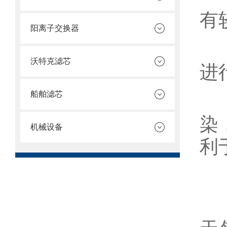
有
阳离子交换器
3
沃特克滤芯
进
船舶滤芯
4
染
机械设备
利
天
1