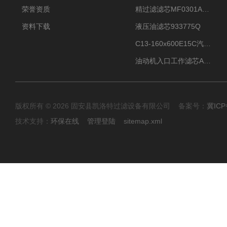
荣誉资质
精过滤滤芯MF0301A06VN
资料下载
液压油滤芯933775Q
C13-160x600E15C汽机滤芯
油动机入口工作滤芯AP1E102-01D10V/-W
版权所有 © 2026 固安县凯洛特过滤设备有限公司 备案号：
冀ICP
技术支持：
环保在线
管理登陆
sitemap.xml