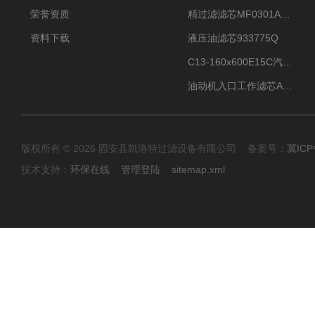
荣誉资质
精过滤滤芯MF0301A06VN
资料下载
液压油滤芯933775Q
C13-160x600E15C汽机滤芯
油动机入口工作滤芯AP1E102-01D10V/-W
版权所有 © 2026 固安县凯洛特过滤设备有限公司 备案号：
冀ICP
技术支持：
环保在线
管理登陆
sitemap.xml