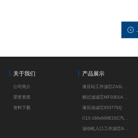
关于我们
产品展示
公司简介
液压站工作滤芯ZA3LS400E2-FN1
荣誉资质
精过滤滤芯MF0301A06VN
资料下载
液压油滤芯933775Q
C13-160x600E15C汽机滤芯
油动机入口工作滤芯AP1E102-01D10V/-W