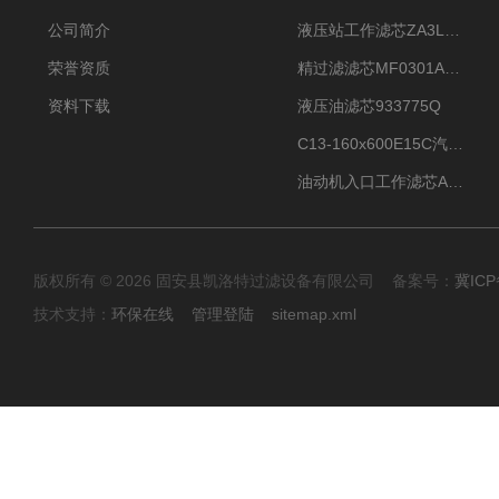
公司简介
液压站工作滤芯ZA3LS400E2-FN1
荣誉资质
精过滤滤芯MF0301A06VN
资料下载
液压油滤芯933775Q
C13-160x600E15C汽机滤芯
油动机入口工作滤芯AP1E102-01D10V/-W
版权所有 © 2026 固安县凯洛特过滤设备有限公司 备案号：
冀ICP
技术支持：
环保在线
管理登陆
sitemap.xml