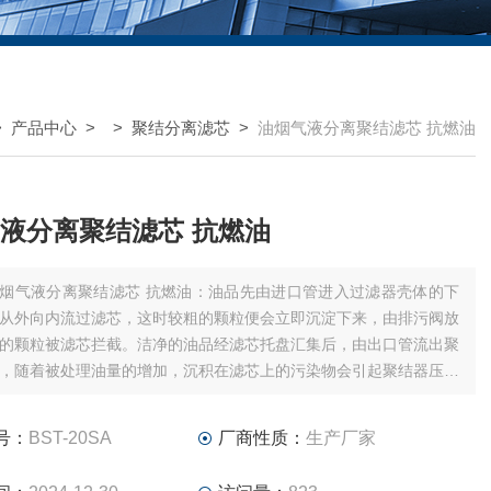
>
产品中心
> >
聚结分离滤芯
>
油烟气液分离聚结滤芯 抗燃油
液分离聚结滤芯 抗燃油
烟气液分离聚结滤芯 抗燃油：油品先由进口管进入过滤器壳体的下
从外向内流过滤芯，这时较粗的颗粒便会立即沉淀下来，由排污阀放
的颗粒被滤芯拦截。洁净的油品经滤芯托盘汇集后，由出口管流出聚
，随着被处理油量的增加，沉积在滤芯上的污染物会引起聚结器压差
当压差上升到额定压力要求时，说明聚结滤芯已被堵塞，应予更换。
号：
BST-20SA
厂商性质：
生产厂家