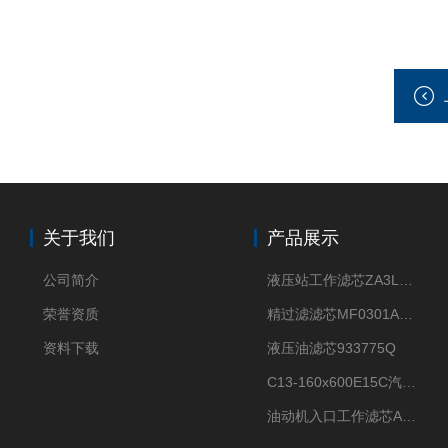
关于我们
产品展示
公司简介
液压站工作滤芯ZA3LS400E2-FN1
荣誉资质
精过滤滤芯MF0301A06VN
资料下载
液压油滤芯933775Q
C13-160x600E15C汽机滤芯
油动机入口工作滤芯AP1E102-01D10V/-W