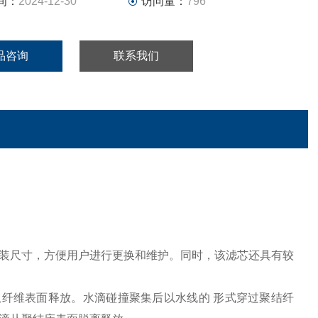
间：
2024-12-30
访问量：
796
品咨询
联系我们
装尺寸，方便用户进行更换和维护。同时，该滤芯还具有较
寸后将从纤维表面释放。水滴碰撞聚集后以水线的 形式穿过聚结纤