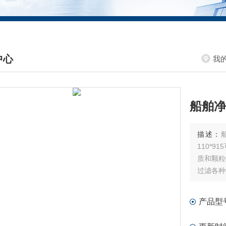
中心
我
DUCTS CENTER
船舶净
描述：
110*
质和颗粒
过滤各种
产品型