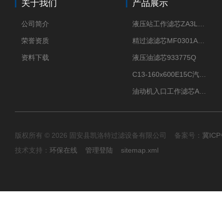
关于我们
产品展示
公司简介
液压站工作滤芯ZA3LS400E2-FN1
荣誉资质
精过滤滤芯MF0301A06VN
资料下载
液压油滤芯933775Q
C13-160x600E15C汽机滤芯
油动机入口工作滤芯AP1E102-01D10V/-W
版权所有 © 2026 固安县凯洛特过滤设备有限公司 备案号：
冀ICP
技术支持：
环保在线
管理登陆
sitemap.xml