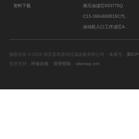
资料下载
液压油滤芯933775Q
C13-160x600E15C汽机滤芯
油动机入口工作滤芯AP1E102-01D10V/-W
版权所有 © 2026 固安县凯洛特过滤设备有限公司 备案号：
冀ICP
技术支持：
环保在线
管理登陆
sitemap.xml