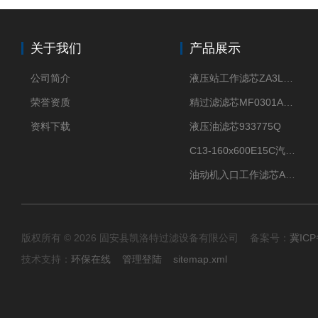
关于我们
产品展示
公司简介
液压站工作滤芯ZA3LS400E2-FN1
荣誉资质
精过滤滤芯MF0301A06VN
资料下载
液压油滤芯933775Q
C13-160x600E15C汽机滤芯
油动机入口工作滤芯AP1E102-01D10V/-W
版权所有 © 2026 固安县凯洛特过滤设备有限公司 备案号：
冀ICP
技术支持：
环保在线
管理登陆
sitemap.xml