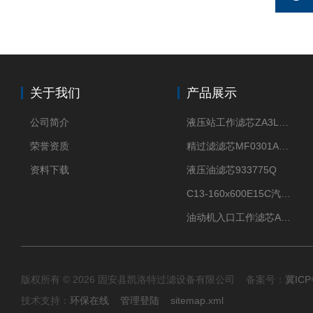
关于我们
产品展示
公司简介
液压站工作滤芯ZA3LS400E2-FN1
荣誉资质
精过滤滤芯MF0301A06VN
资料下载
液压油滤芯933775Q
C13-160x600E15C汽机滤芯
油动机入口工作滤芯AP1E102-01D10V/-W
版权所有 © 2026 固安县凯洛特过滤设备有限公司 备案号：
冀ICP
技术支持：
环保在线
管理登陆
sitemap.xml