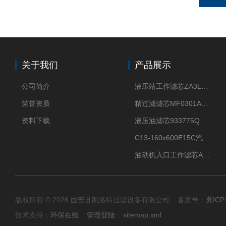
关于我们
产品展示
公司简介
液压站工作滤芯ZA3LS400E2-FN1
荣誉资质
精过滤滤芯MF0301A06VN
资料下载
液压油滤芯933775Q
C13-160x600E15C汽机滤芯
油动机入口工作滤芯AP1E102-01D10V/-W
版权所有 © 2026 固安县凯洛特过滤设备有限公司 备案号：
冀ICP
技术支持：
环保在线
管理登陆
sitemap.xml