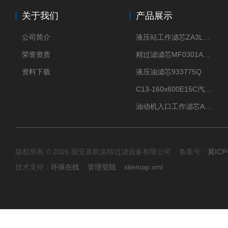
关于我们
产品展示
公司简介
液压站工作滤芯ZA3LS400E2-FN1
荣誉资质
精过滤滤芯MF0301A06VN
资料下载
液压油滤芯933775Q
C13-160x600E15C汽机滤芯
油动机入口工作滤芯AP1E102-01D10V/-W
版权所有 © 2026 固安县凯洛特过滤设备有限公司 备案号：
冀ICP
技术支持：
环保在线
管理登陆
sitemap.xml