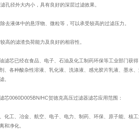
过滤孔径外大内小，具有良好的深层过滤效果。
能除去液体中的悬浮物、微粒等，可以承受较高的过滤压力。
有较高的滤渣负荷能力及良好的相容性。
油滤芯
已经在食品、电子、石油及化工制药环保等工业部门获得
剂、各种酸杂性溶液、乳化液、洗涤液、感光胶片乳液、墨水、
滤。
滤芯
0060D005BN/HC
贺德克高压过滤器滤芯应用范围：
、化工、冶金、航空、电子、电力、制药、环保、原子能、核工
离和净化。