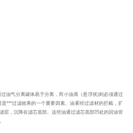
通过油气分离罐体易于分离，而小油滴（悬浮状
)
则必须通过
度是
***
过滤效果的一个重要因素。油雾经过滤材的拦截，扩
滤层，沉降在滤芯底部。这些油通过滤芯底部凹处的回油管
。