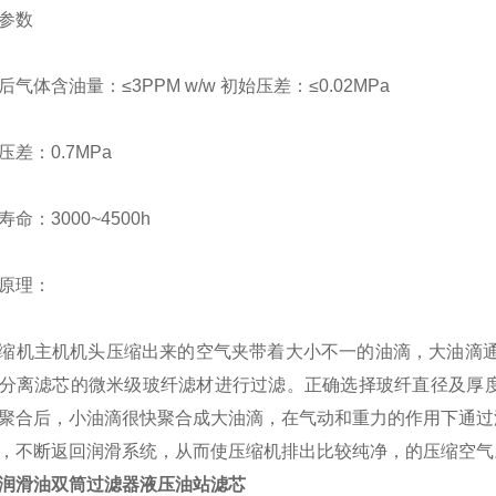
参数
后气体含油量：
≤
3PPM w/w
初始压差：≤
0.02MPa
压差：
0.7MPa
寿命：
3000~4500h
原理：
缩机主机机头压缩出来的空气夹带着大小不一的油滴，大油滴
分离滤芯的微米级玻纤滤材进行过滤。正确选择玻纤直径及厚
聚合后，小油滴很快聚合成大油滴，在气动和重力的作用下通过
，不断返回润滑系统，从而使压缩机排出比较纯净，的压缩空气
润滑油双筒过滤器液压油站滤芯