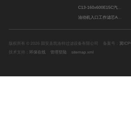
C13-160x600E15C汽机滤芯
油动机入口工作滤芯AP1E102-01D10V/-W
版权所有 © 2026 固安县凯洛特过滤设备有限公司 备案号：
冀ICP
技术支持：
环保在线
管理登陆
sitemap.xml