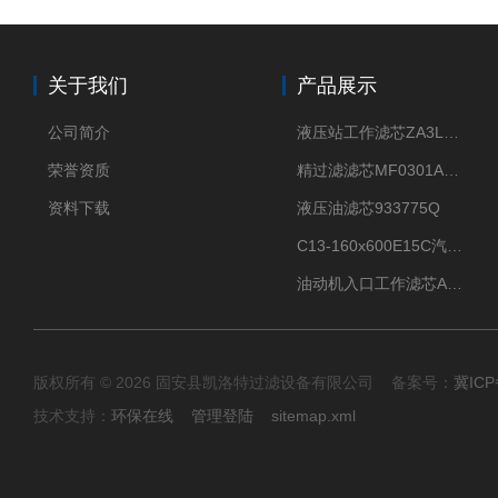
关于我们
产品展示
公司简介
液压站工作滤芯ZA3LS400E2-FN1
荣誉资质
精过滤滤芯MF0301A06VN
资料下载
液压油滤芯933775Q
C13-160x600E15C汽机滤芯
油动机入口工作滤芯AP1E102-01D10V/-W
版权所有 © 2026 固安县凯洛特过滤设备有限公司 备案号：
冀ICP
技术支持：
环保在线
管理登陆
sitemap.xml