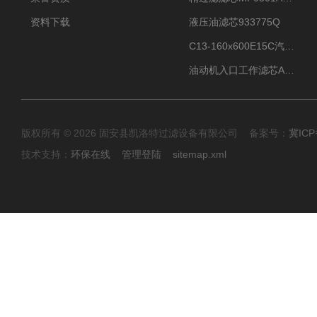
资料下载
液压油滤芯933775Q
C13-160x600E15C汽机滤芯
油动机入口工作滤芯AP1E102-01D10V/-W
版权所有 © 2026 固安县凯洛特过滤设备有限公司 备案号：
冀ICP
技术支持：
环保在线
管理登陆
sitemap.xml