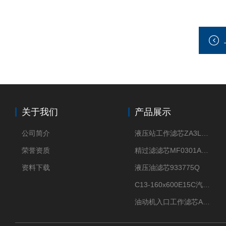
关于我们
产品展示
公司简介
液压站工作滤芯ZA3LS400E2-FN1
荣誉资质
精过滤滤芯MF0301A06VN
资料下载
液压油滤芯933775Q
C13-160x600E15C汽机滤芯
油动机入口工作滤芯AP1E102-01D10V/-W