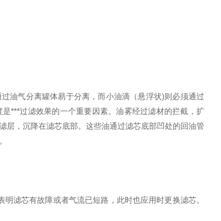
通过油气分离罐体易于分离，而小油滴（悬浮状
)
则必须通过
度是
***
过滤效果的一个重要因素。油雾经过滤材的拦截，扩
滤层，沉降在滤芯底部。这些油通过滤芯底部凹处的回油管
。
表明滤芯有故障或者气流已短路，此时也应用时更换滤芯。