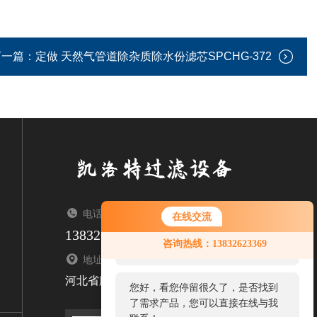
下一篇：
定做 天然气管道除杂质除水份滤芯SPCHG-372
电话：TEL
在线交流
13832623369
您好！欢迎前来咨询，很高兴为您
咨询热线：13832623369
服务，请问您要咨询什么问题呢？
地址：ADDRESS
河北省廊坊市固安县牛驼镇
您好，看您停留很久了，是否找到
了需求产品，您可以直接在线与我