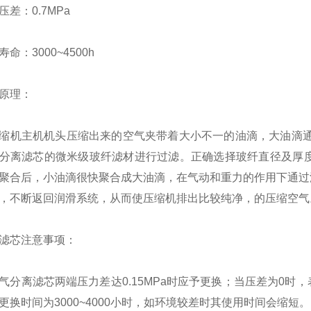
压差：
0.7MPa
寿命：
3000~4500h
原理：
缩机主机机头压缩出来的空气夹带着大小不一的油滴，大油滴
分离滤芯的微米级玻纤滤材进行过滤。正确选择玻纤直径及厚
聚合后，小油滴很快聚合成大油滴，在气动和重力的作用下通过
，不断返回润滑系统，从而使压缩机排出比较纯净，的压缩空气
滤芯注意事项：
气分离滤芯两端压力差达
0.15MPa
时应予更换；当压差为
0
时，
更换时间为
3000~4000
小时，如环境较差时其使用时间会缩短。