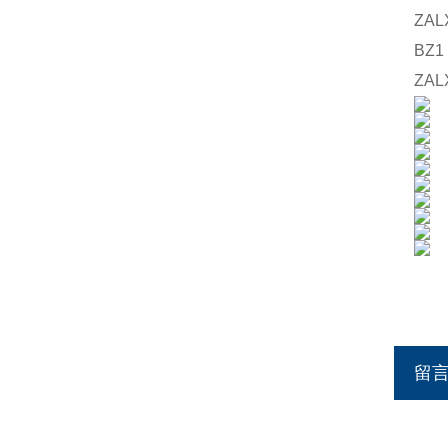
ZAL
BZ1
ZAL
留