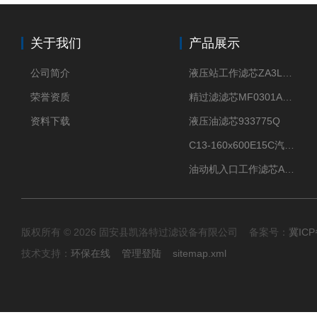
关于我们
产品展示
公司简介
液压站工作滤芯ZA3LS400E2-FN1
荣誉资质
精过滤滤芯MF0301A06VN
资料下载
液压油滤芯933775Q
C13-160x600E15C汽机滤芯
油动机入口工作滤芯AP1E102-01D10V/-W
版权所有 © 2026 固安县凯洛特过滤设备有限公司 备案号：
冀ICP
技术支持：
环保在线
管理登陆
sitemap.xml