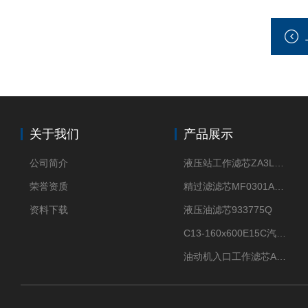
关于我们
产品展示
公司简介
液压站工作滤芯ZA3LS400E2-FN1
荣誉资质
精过滤滤芯MF0301A06VN
资料下载
液压油滤芯933775Q
C13-160x600E15C汽机滤芯
油动机入口工作滤芯AP1E102-01D10V/-W