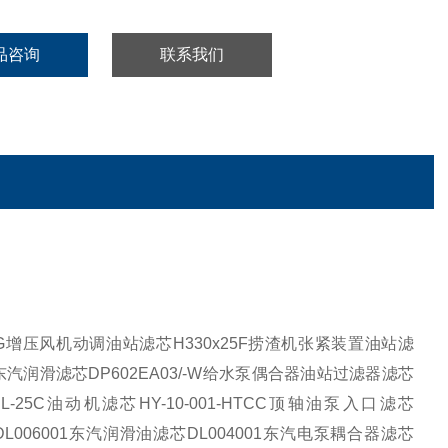
品咨询
联系我们
G
增压风机动调油站滤芯
H330x25F
捞渣机张紧装置油站滤
东汽润滑滤芯
DP602EA03/-W
给水泵偶合器油站过滤器滤芯
L-25C
油动机滤芯
HY-10-001-HTCC
顶轴油泵入口滤芯
DL006001
东汽润滑油滤芯
DL004001
东汽电泵耦合器滤芯