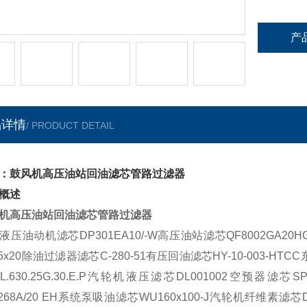
产
品详情
/ PRODUCT DETAIL
：鼓风机高压油站回油滤芯管路过滤器
概述
机高压油站回油滤芯管路过滤器
液压油动机滤芯
DP301EA10/-W
高压油站滤芯
QF8002GA20H
5x20
除油过滤器滤芯
C-280-51
有压回油滤芯
HY-10-003-HTCC
L.630.25G.30.E.P
汽轮机液压滤芯
DL001002
空预器滤芯
SP
268A/20 EH
系统泵吸油滤芯
WU160x100-J
汽轮机纤维素滤芯