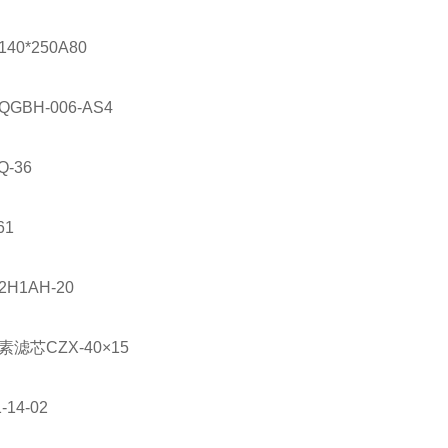
140*250A80
QGBH-006-AS4
Q-36
61
2H1AH-20
素滤芯
CZX-40
×
15
-14-02