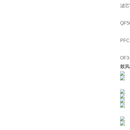
滤芯
QF5
PFC
OF3
鼓风