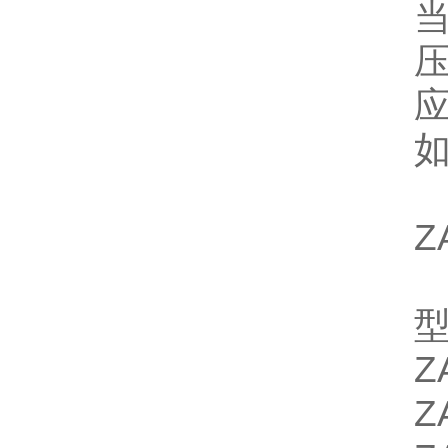
Z
Z
Z