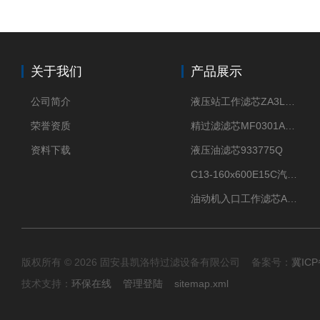
关于我们
产品展示
公司简介
液压站工作滤芯ZA3LS400E2-FN1
荣誉资质
精过滤滤芯MF0301A06VN
资料下载
液压油滤芯933775Q
C13-160x600E15C汽机滤芯
油动机入口工作滤芯AP1E102-01D10V/-W
版权所有 © 2026 固安县凯洛特过滤设备有限公司 备案号：
冀ICP
技术支持：
环保在线
管理登陆
sitemap.xml