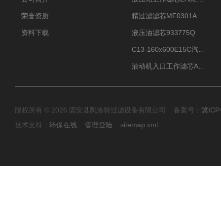
荣誉资质
精过滤滤芯MF0301A06VN
资料下载
液压油滤芯933775Q
C13-160x600E15C汽机滤芯
油动机入口工作滤芯AP1E102-01D10V/-W
版权所有 © 2026 固安县凯洛特过滤设备有限公司 备案号：
冀ICP
技术支持：
环保在线
管理登陆
sitemap.xml