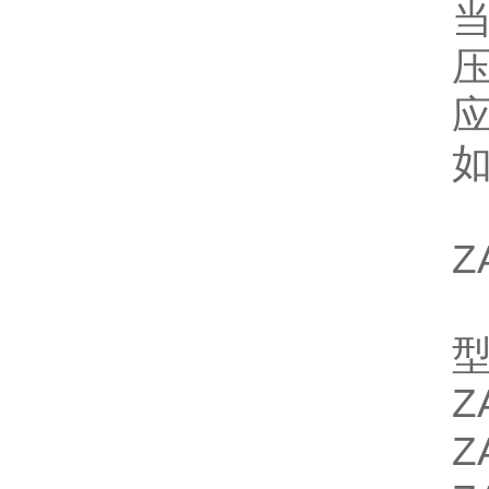
Z
Z
Z