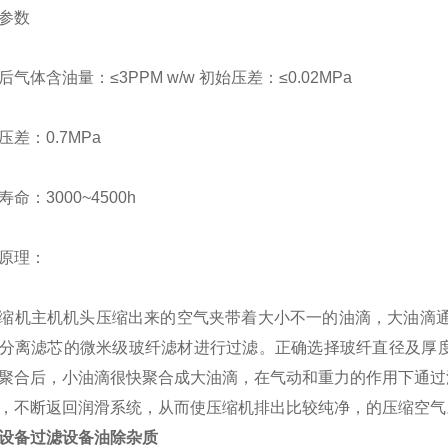
参数
后气体含油量：
≤
3PPM w/w
初始压差：≤
0.02MPa
压差：
0.7MPa
寿命：
3000~4500h
原理：
缩机主机机头压缩出来的空气夹带着大小不一的油滴，大油滴
分离滤芯的微米级玻纤滤材进行过滤。正确选择玻纤直径及厚
聚合后，小油滴很快聚合成大油滴，在气动和重力的作用下通过
，不断返回润滑系统，从而使压缩机排出比较纯净，的压缩空气
设备过滤设备油除杂质