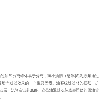
通过油气分离罐体易于分离，而小油滴（悬浮状
)
则必须通过
度是
***
过滤效果的一个重要因素。油雾经过滤材的拦截，扩
滤层，沉降在滤芯底部。这些油通过滤芯底部凹处的回油管
。