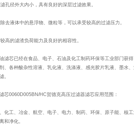
过滤孔径外大内小，具有良好的深层过滤效果。
能除去液体中的悬浮物、微粒等，可以承受较高的过滤压力。
有较高的滤渣负荷能力及良好的相容性。
油滤芯
已经在食品、电子、石油及化工制药环保等工业部门获得
剂、各种酸杂性溶液、乳化液、洗涤液、感光胶片乳液、墨水、
滤。
滤芯
0060D005BN/HC
贺德克高压过滤器滤芯应用范围：
、化工、冶金、航空、电子、电力、制药、环保、原子能、核工
离和净化。