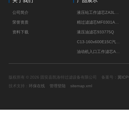
关于我们
产品展示
公司简介
液压站工作滤芯ZA3LS400E2-FN1
荣誉资质
精过滤滤芯MF0301A06VN
资料下载
液压油滤芯933775Q
C13-160x600E15C汽机滤芯
油动机入口工作滤芯AP1E102-01D10V/-W
版权所有 © 2026 固安县凯洛特过滤设备有限公司 备案号：
冀ICP
技术支持：
环保在线
管理登陆
sitemap.xml