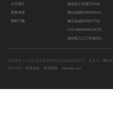
公司简介
液压站工作滤芯ZA3LS400E2-FN1
荣誉资质
精过滤滤芯MF0301A06VN
资料下载
液压油滤芯933775Q
C13-160x600E15C汽机滤芯
油动机入口工作滤芯AP1E102-01D10V/-W
版权所有 © 2026 固安县凯洛特过滤设备有限公司 备案号：
冀ICP
技术支持：
环保在线
管理登陆
sitemap.xml