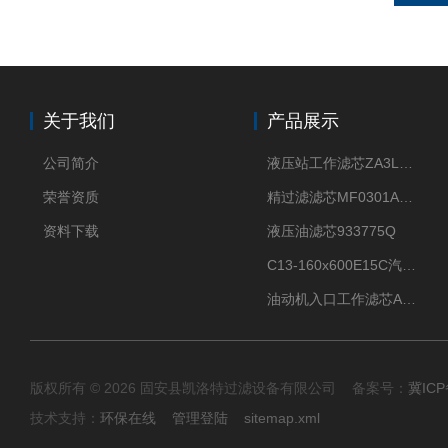
关于我们
产品展示
公司简介
液压站工作滤芯ZA3LS400E2-FN1
荣誉资质
精过滤滤芯MF0301A06VN
资料下载
液压油滤芯933775Q
C13-160x600E15C汽机滤芯
油动机入口工作滤芯AP1E102-01D10V/-W
版权所有 © 2026 固安县凯洛特过滤设备有限公司 备案号：
冀ICP
技术支持：
环保在线
管理登陆
sitemap.xml