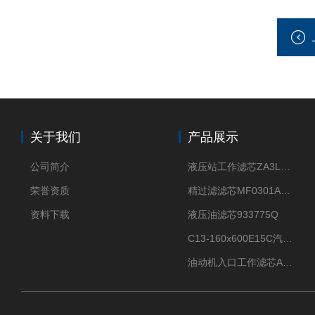
关于我们
产品展示
公司简介
液压站工作滤芯ZA3LS400E2-FN1
荣誉资质
精过滤滤芯MF0301A06VN
资料下载
液压油滤芯933775Q
C13-160x600E15C汽机滤芯
油动机入口工作滤芯AP1E102-01D10V/-W