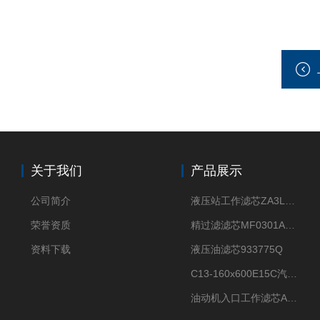
关于我们
产品展示
公司简介
液压站工作滤芯ZA3LS400E2-FN1
荣誉资质
精过滤滤芯MF0301A06VN
资料下载
液压油滤芯933775Q
C13-160x600E15C汽机滤芯
油动机入口工作滤芯AP1E102-01D10V/-W