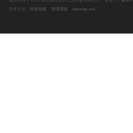
版权所有 © 2026 固安县凯洛特过滤设备有限公司 备案号：
冀ICP
技术支持：
环保在线
管理登陆
sitemap.xml