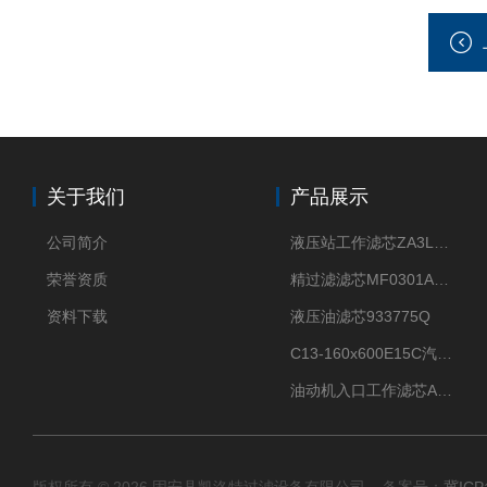
关于我们
产品展示
公司简介
液压站工作滤芯ZA3LS400E2-FN1
荣誉资质
精过滤滤芯MF0301A06VN
资料下载
液压油滤芯933775Q
C13-160x600E15C汽机滤芯
油动机入口工作滤芯AP1E102-01D10V/-W