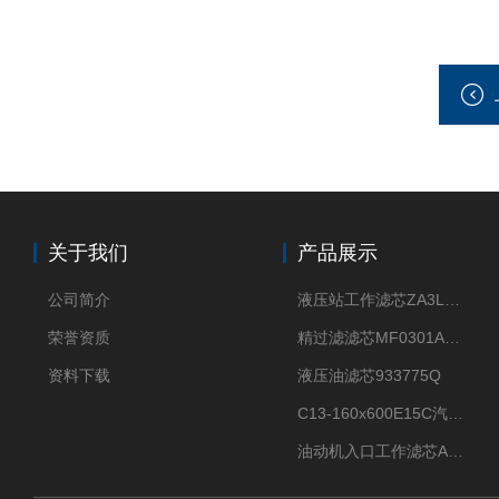
关于我们
产品展示
公司简介
液压站工作滤芯ZA3LS400E2-FN1
荣誉资质
精过滤滤芯MF0301A06VN
资料下载
液压油滤芯933775Q
C13-160x600E15C汽机滤芯
油动机入口工作滤芯AP1E102-01D10V/-W