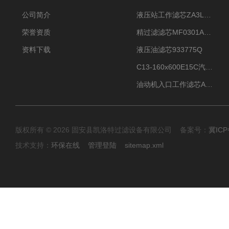
公司简介
液压站工作滤芯ZA3LS400E2-FN1
荣誉资质
精过滤滤芯MF0301A06VN
资料下载
液压油滤芯933775Q
C13-160x600E15C汽机滤芯
油动机入口工作滤芯AP1E102-01D10V/-W
版权所有 © 2026 固安县凯洛特过滤设备有限公司 备案号：
冀ICP
技术支持：
环保在线
管理登陆
sitemap.xml