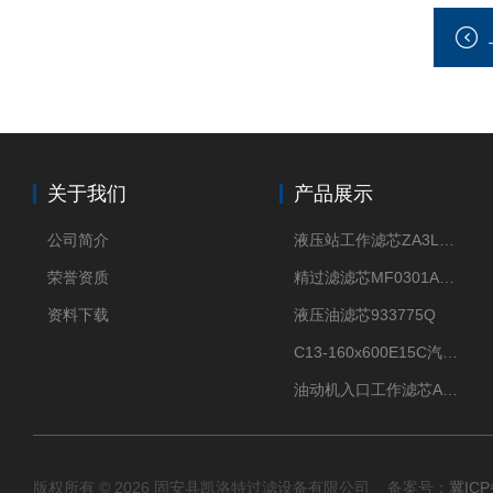
关于我们
产品展示
公司简介
液压站工作滤芯ZA3LS400E2-FN1
荣誉资质
精过滤滤芯MF0301A06VN
资料下载
液压油滤芯933775Q
C13-160x600E15C汽机滤芯
油动机入口工作滤芯AP1E102-01D10V/-W
版权所有 © 2026 固安县凯洛特过滤设备有限公司 备案号：
冀ICP