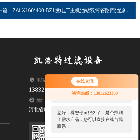
一篇：
ZALX160*400-BZ1发电厂主机油站双筒管路回油滤芯
电话：TEL
在线交流
13832623369
您好！欢迎前来咨询，很高兴为您
咨询热线：13832623369
服务，请问您要咨询什么问题呢？
地址：ADDRESS
河北省廊坊市固安县牛驼镇
您好，看您停留很久了，是否找到
了需求产品，您可以直接在线与我
联系！