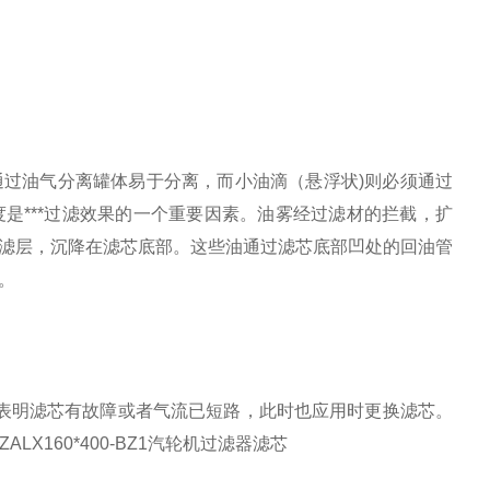
通过油气分离罐体易于分离，而小油滴（悬浮状
)
则必须通过
度是
***
过滤效果的一个重要因素。油雾经过滤材的拦截，扩
滤层，沉降在滤芯底部。这些油通过滤芯底部凹处的回油管
。
表明滤芯有故障或者气流已短路，此时也应用时更换滤芯。
ZALX160*400-BZ1
汽轮机过滤器滤芯