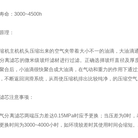
寿命：
3000~4500h
原理：
缩机主机机头压缩出来的空气夹带着大小不一的油滴，大油滴
分离滤芯的微米级玻纤滤材进行过滤。正确选择玻纤直径及厚
聚合后，小油滴很快聚合成大油滴，在气动和重力的作用下通过
，不断返回润滑系统，从而使压缩机排出比较纯净，的压缩空气
滤芯注意事项：
气分离滤芯两端压力差达
0.15MPa
时应予更换；当压差为
0
时，
更换时间为
3000~4000
小时，如环境较差时其使用时间会缩短。