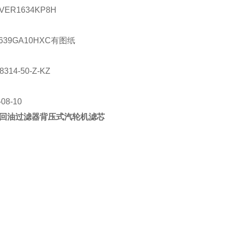
VER1634KP8H
639GA10HXC
有图纸
8314-50-Z-KZ
-08-10
回油过滤器背压式汽轮机滤芯