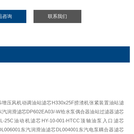
品咨询
联系我们
G
增压风机动调油站滤芯
H330x25F
捞渣机张紧装置油站滤
东汽润滑滤芯
DP602EA03/-W
给水泵偶合器油站过滤器滤芯
L-25C
油动机滤芯
HY-10-001-HTCC
顶轴油泵入口滤芯
DL006001
东汽润滑油滤芯
DL004001
东汽电泵耦合器滤芯