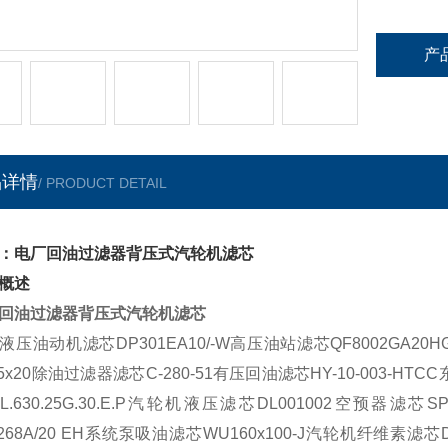
产
品详情
/ PRODUCT DETAIL
：电厂回油过滤器背压式汽轮机滤芯
概述
回油过滤器背压式汽轮机滤芯
液压油动机滤芯
DP301EA10/-W
高压油站滤芯
QF8002GA20H
5x20
除油过滤器滤芯
C-280-51
有压回油滤芯
HY-10-003-HTCC
L.630.25G.30.E.P
汽轮机液压滤芯
DL001002
空预器滤芯
SP
268A/20 EH
系统泵吸油滤芯
WU160x100-J
汽轮机纤维素滤芯