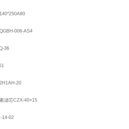
140*250A80
QGBH-006-AS4
Q-36
61
2H1AH-20
素滤芯
CZX-40
×
15
-14-02