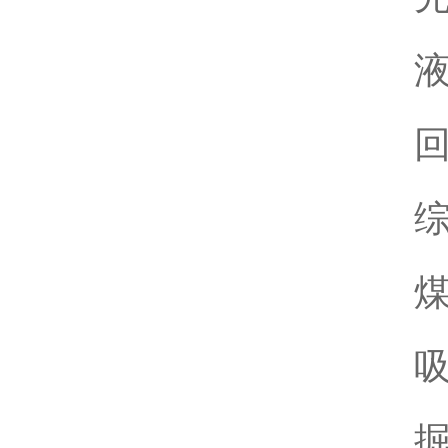
液
回
综
煤
吸
掘