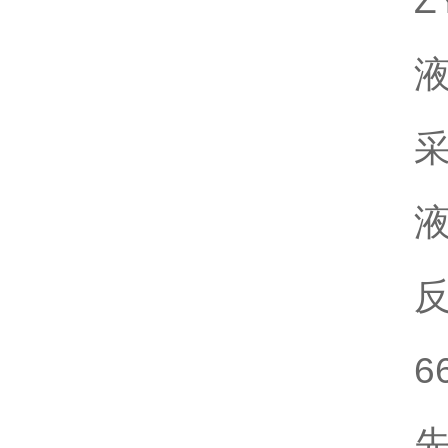
Z
液
采
液
反
6
先