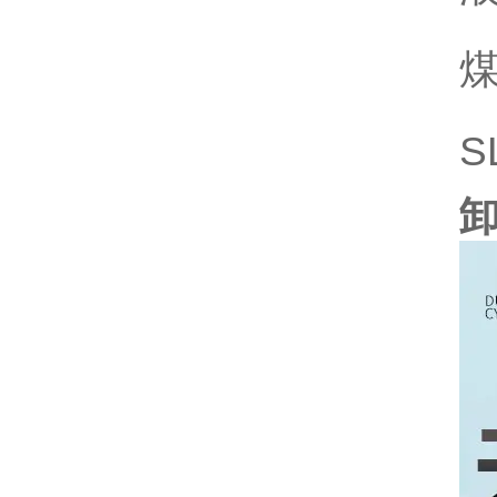
煤
S
卸