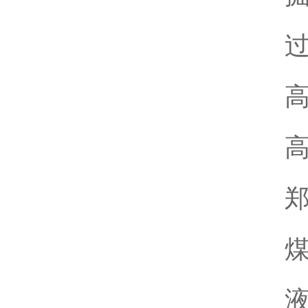
过
高
高
郑
煤
液