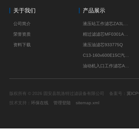
关于我们
产品展示
公司简介
液压站工作滤芯ZA3LS400E2-FN1
荣誉资质
精过滤滤芯MF0301A06VN
资料下载
液压油滤芯933775Q
C13-160x600E15C汽机滤芯
油动机入口工作滤芯AP1E102-01D10V/-W
版权所有 © 2026 固安县凯洛特过滤设备有限公司 备案号：
冀ICP
技术支持：
环保在线
管理登陆
sitemap.xml