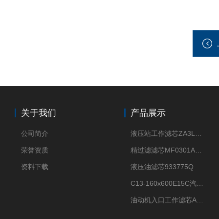
关于我们
产品展示
公司简介
液压站工作滤芯ZA3LS400E2-FN1
荣誉资质
精过滤滤芯MF0301A06VN
资料下载
液压油滤芯933775Q
C13-160x600E15C汽机滤芯
油动机入口工作滤芯AP1E102-01D10V/-W