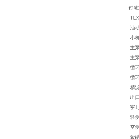
过滤芯
TLX
油动
小机
主泵
主泵
循环
循环
精滤
出口
密封
轻侧
空侧
聚结