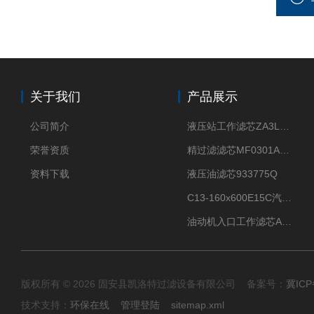
关于我们
产品展示
公司简介
液压站工作滤芯ZA3LS400E2-FN1
荣誉资质
精过滤滤芯MF0301A06VN
资料下载
液压油滤芯933775Q
C13-160x600E15C汽机滤芯
油动机入口工作滤芯AP1E102-01D10V/-W
版权所有 © 2026 固安县凯洛特过滤设备有限公司 备案号：
冀ICP
技术支持：
环保在线
管理登陆
sitemap.xml