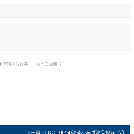
填写阿拉伯数字），如：三加四=7
下一篇：
LUC-100*50滤油小车过滤品控好