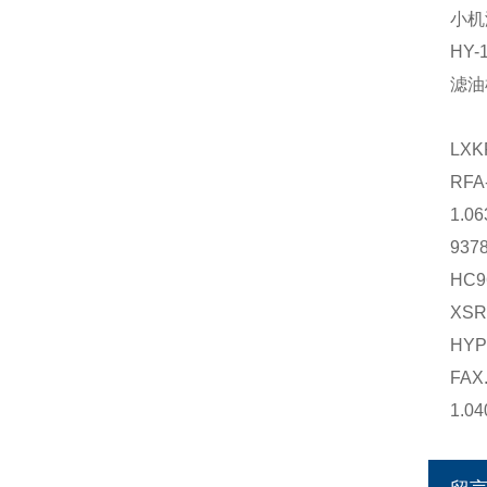
小机
HY
滤油
LXK
RF
1.0
93
HC
XS
HYP
FAX
1.0