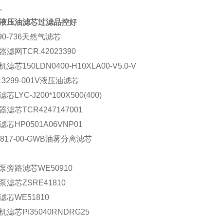
。
液压油滤芯过滤品控好
v90-736天然气滤芯
滤网TCR.42023390
滤芯150LDN0400-H10XLA00-V5.0-V
13299-001V液压油滤芯
芯LYC-J200*100X500(400)
滤芯TCR4247147001
芯HP0501A06VNP01
3817-00-GWB油雾分离滤芯
泵旁路滤芯WE50910
泵滤芯ZSRE41810
滤芯WE51810
机滤芯PI35040RNDRG25