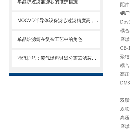
单晶炉过滤器滤芯的维护措施
配件
钢厂
MOCVD半导体设备滤芯过滤精度高，使用寿命长
Do
耦合器
单晶炉滤筒在复杂工艺中的角色
磨煤机
CB-
聚结滤
净流护航：喷气燃料过滤分离器滤芯的使用目的
耦合器
高压滤
DM
双联
双联
高压
磨煤