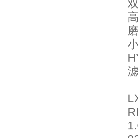
双
高
磨
小
H
滤
L
R
1