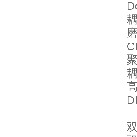
D
耦
磨
C
聚
耦
高
D
双