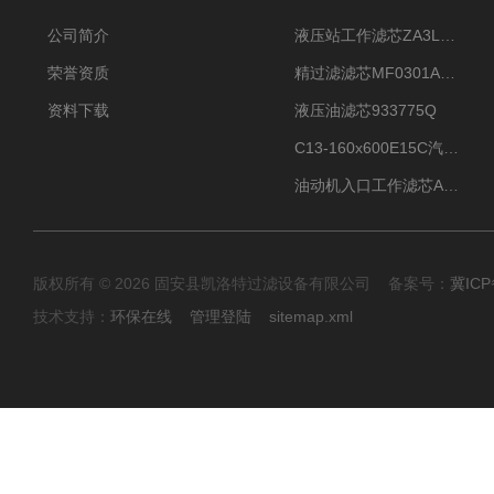
公司简介
液压站工作滤芯ZA3LS400E2-FN1
荣誉资质
精过滤滤芯MF0301A06VN
资料下载
液压油滤芯933775Q
C13-160x600E15C汽机滤芯
油动机入口工作滤芯AP1E102-01D10V/-W
版权所有 © 2026 固安县凯洛特过滤设备有限公司 备案号：
冀ICP
技术支持：
环保在线
管理登陆
sitemap.xml