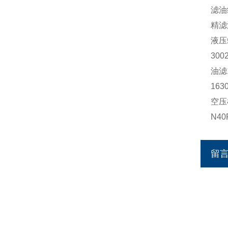
滤油
精滤滤
液压站
300
油滤1
163
空压机
N40
留