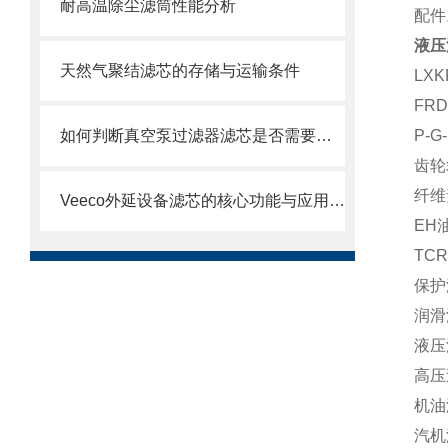
耐高温除尘滤筒性能分析
配件
液压
天然气聚结滤芯的存储与运输条件
LXK
FRD
如何判断真空泵过滤器滤芯是否需要更换？
P-G
齿轮
纤维
Veeco外延设备滤芯的核心功能与应用场景
EH油
TC
保护滤
润滑
液压
高压
机油滤
汽机滤