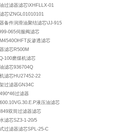
油过滤器滤芯\XHFLLX-01
芯\ZNGL01010101
器备件润滑油聚结滤芯\JJ-915
999-065伺服阀滤芯
DM4540OHFT反渗透滤芯
器滤芯R500M
JQ-100磨煤机滤芯
油滤芯936704Q
机滤芯HU27452-22
架过滤器GN34C
*490*46过滤器
.600.10VG.30.E.P液压油滤芯
41849双筒过滤器滤芯
滤芯SZ3-1-20/5
式过滤器滤芯SPL-25-C