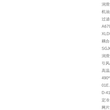
润滑
机油滤
过滤
A67
XL
耦合
SG
润滑
引风
高温
490
01E
D-
定冷水
网片