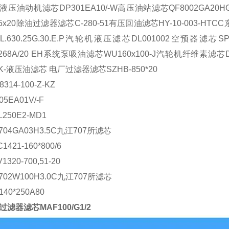
液压油动机滤芯
DP301EA10/-W
高压油站滤芯
QF8002GA20H
5x20
除油过滤器滤芯
C-280-51
有压回油滤芯
HY-10-003-HTCC
L.630.25G.30.E.P
汽轮机液压滤芯
DL001002
空预器滤芯
SP
268A/20 EH
系统泵吸油滤芯
WU160x100-J
汽轮机纤维素滤芯
K-
液压油滤芯 电厂过滤器滤芯
SZHB-850*20
8314-100-Z-KZ
05EA01V/-F
L250E2-MD1
704GA03H3.5C
九江
707
所滤芯
C1421-160*800/6
1320-700,51-20
702W100H3.0C
九江
707
所滤芯
140*250A80
过滤器滤芯MAF100/G1/2