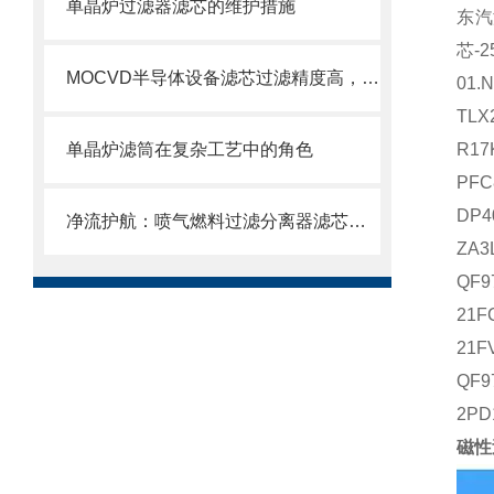
单晶炉过滤器滤芯的维护措施
东汽
芯
-2
MOCVD半导体设备滤芯过滤精度高，使用寿命长
01.N
TLX
单晶炉滤筒在复杂工艺中的角色
R17
PFC
DP4
净流护航：喷气燃料过滤分离器滤芯的使用目的
ZA3
QF9
21F
21FV
QF9
2PD
磁性