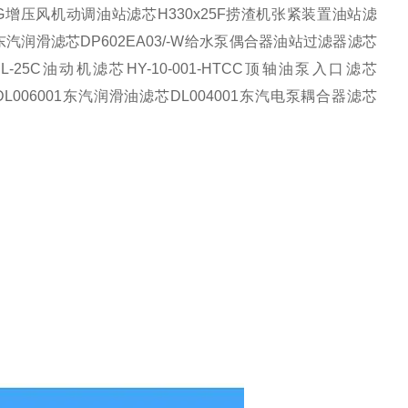
G
增压风机动调油站滤芯
H330x25F
捞渣机张紧装置油站滤
东汽润滑滤芯
DP602EA03/-W
给水泵偶合器油站过滤器滤芯
L-25C
油动机滤芯
HY-10-001-HTCC
顶轴油泵入口滤芯
DL006001
东汽润滑油滤芯
DL004001
东汽电泵耦合器滤芯