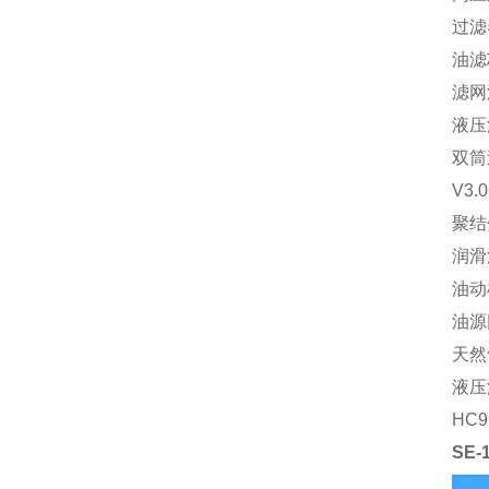
过滤器
油滤
滤网滤
液压油
双筒
V3.
聚结
润滑
油动机
油源
天然
液压油
HC
SE-