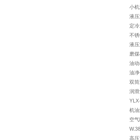
小机
液压
定冷
不锈
液压
磨煤
油动
油净
双筒
润滑
YL
机油
空气
W.3
高压过