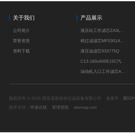
关于我们
产品展示
公司简介
液压站工作滤芯ZA3LS400E2-FN1
荣誉资质
精过滤滤芯MF0301A06VN
资料下载
液压油滤芯933775Q
C13-160x600E15C汽机滤芯
油动机入口工作滤芯AP1E102-01D10V/-W
版权所有 © 2026 固安县凯洛特过滤设备有限公司 备案号：
冀ICP
技术支持：
环保在线
管理登陆
sitemap.xml