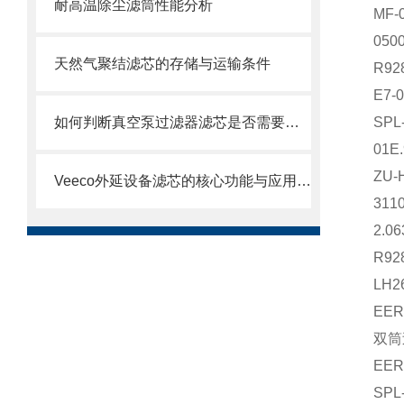
耐高温除尘滤筒性能分析
MF
05
天然气聚结滤芯的存储与运输条件
R9
E7-
如何判断真空泵过滤器滤芯是否需要更换？
SP
01E
ZU-
Veeco外延设备滤芯的核心功能与应用场景
31
2.0
R9
LH2
EE
双筒
EE
SP