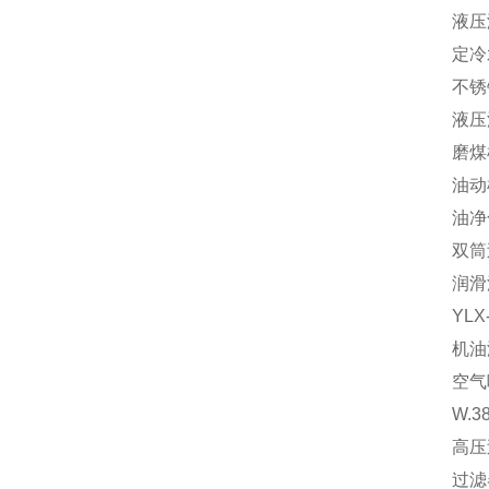
液压
定冷
不锈
液压
磨煤
油动
油净
双筒
润滑
YL
机油
空气
W.3
高压过
过滤器