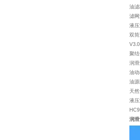
油滤
滤网滤
液压油
双筒
V3.
聚结
润滑
油动机
油源
天然
液压油
HC
润滑