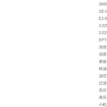
260
SE-
E2-
2.0
2.0
EP
润滑
润滑
磨煤
精滤芯
滤芯Q
过滤器
高压过
液压润
小机