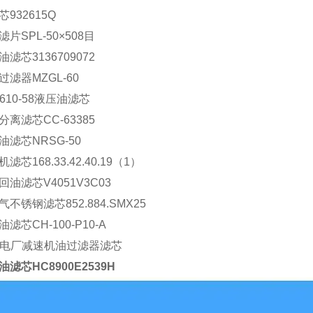
芯932615Q
片SPL-50×508目
滤芯3136709072
过滤器MZGL-60
0610-58液压油滤芯
分离滤芯CC-63385
油滤芯NRSG-50
滤芯168.33.42.40.19（1）
回油滤芯V4051V3C03
气不锈钢滤芯852.884.SMX25
滤芯CH-100-P10-A
9电厂减速机油过滤器滤芯
油滤芯HC8900E2539H