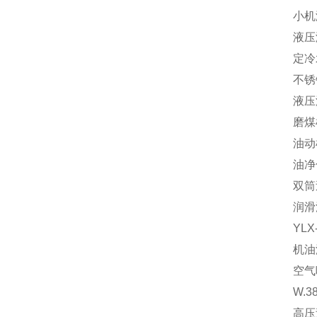
小机
液压
定冷
不锈
液压
磨煤
油动
油净
双筒
润滑
YL
机油
空气
W.3
高压过