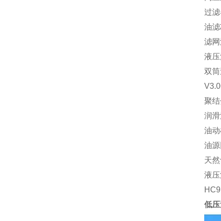
过滤器
油滤
滤网滤
液压油
双筒
V3.
聚结
润滑
油动机
油源
天然
液压油
HC
低压