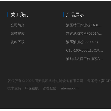
关于我们
产品展示
公司简介
液压站工作滤芯ZA3LS400E2-FN1
荣誉资质
精过滤滤芯MF0301A06VN
资料下载
液压油滤芯933775Q
C13-160x600E15C汽机滤芯
油动机入口工作滤芯AP1E102-01D10V/-W
版权所有 © 2026 固安县凯洛特过滤设备有限公司 备案号：
冀ICP
技术支持：
环保在线
管理登陆
sitemap.xml