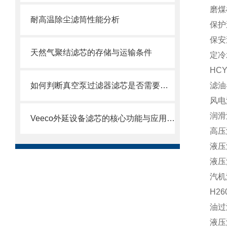
磨煤机
耐高温除尘滤筒性能分析
保护
保安
天然气聚结滤芯的存储与运输条件
定冷
HC
如何判断真空泵过滤器滤芯是否需要更换？
滤油器
风电滤
润滑
Veeco外延设备滤芯的核心功能与应用场景
高压滤
液压
液压
汽机滤
H26
油过滤
液压滤