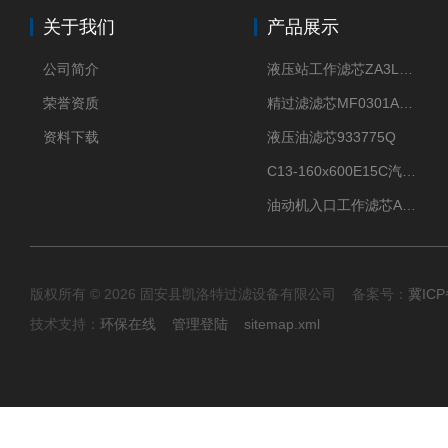
关于我们
产品展示
公司简介
液压站工作滤芯ZA3LS400E2-FN1
荣誉资质
精过滤滤芯MF0301A06VN
资料下载
液压油滤芯933775Q
C13-160x600E15C汽机滤芯
油动机入口工作滤芯AP1E102-01D10V/-W
版权所有 © 2026 固安县凯洛特过滤设备有限公司 备案号：
冀ICP
技术支持：
环保在线
管理登陆
sitemap.xml