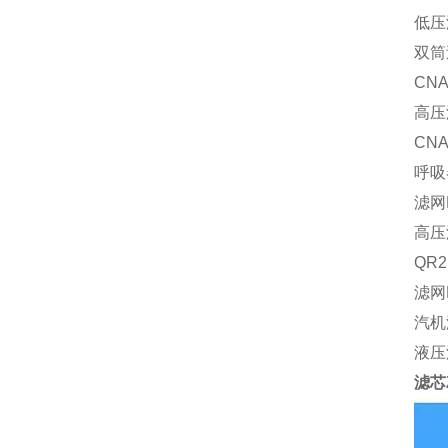
低压
双筒
CN
高压
CN
呼吸器
滤网H
高压滤
QR2
滤网H
汽机
液压
滤芯Z