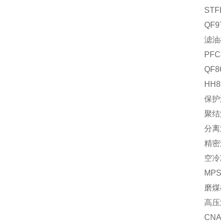
STF
QF
滤油机
PFC
QF
HH
保护
聚结滤
分离滤
精密
空冷
MP
磨煤
高压
CN