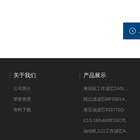
关于我们
产品展示
公司简介
液压站工作滤芯ZA3LS400E2-FN1
荣誉资质
精过滤滤芯MF0301A06VN
资料下载
液压油滤芯933775Q
C13-160x600E15C汽机滤芯
油动机入口工作滤芯AP1E102-01D10V/-W