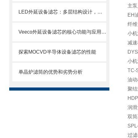
主泵入
LED外延设备滤芯：多层结构设计，层层过滤防护
EH
纤维
Veeco外延设备滤芯的核心功能与应用场景
小机
减速机
探索MOCVD半导体设备滤芯的性能
DYS
小机
TC
单晶炉滤筒的优势和劣势分析
油动机
聚结滤
HD
润滑油
双筒高
SP
过滤器