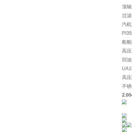
顶轴
过滤
汽机滤
PI
船舶滤
高压
回油滤
UA
高压
不锈钢
2.0