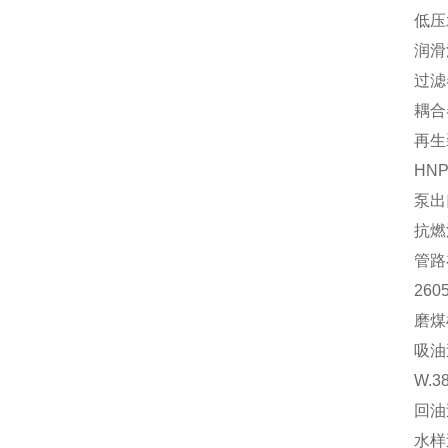
低压
润滑
过滤
耦合
再生
HN
泵出口
抗燃油
管路
26
磨煤
吸油过
W.3
回油
水样