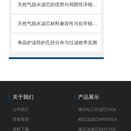
天然气脱水滤芯的优势与局限性详细分析
天然气脱水滤芯材料兼容性与化学稳定性
单晶炉滤筒的孔径分布与过滤效率实测
关于我们
产品展示
公司简介
液压站工作滤芯ZA3LS400E2-FN1
荣誉资质
精过滤滤芯MF0301A06VN
资料下载
液压油滤芯933775Q