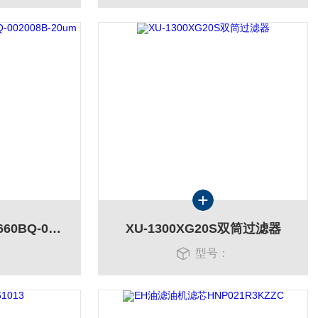
顶轴油泵入口滤芯D660BQ-002008B-20um
XU-1300XG20S双筒过滤器
：
型号：