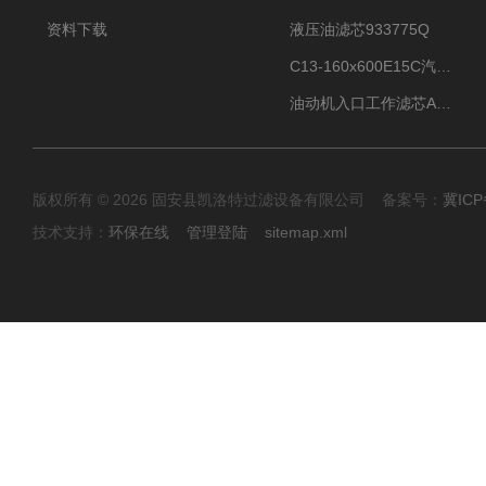
资料下载
液压油滤芯933775Q
C13-160x600E15C汽机滤芯
油动机入口工作滤芯AP1E102-01D10V/-W
版权所有 © 2026 固安县凯洛特过滤设备有限公司 备案号：
冀ICP
技术支持：
环保在线
管理登陆
sitemap.xml