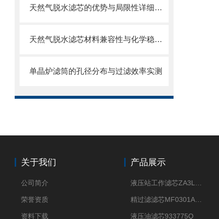
天然气脱水滤芯的优势与局限性详细分析
天然气脱水滤芯材料兼容性与化学稳定性
单晶炉滤筒的孔径分布与过滤效率实测
关于我们
产品展示
公司简介
液压站工作滤芯ZA3LS400E2-FN1
荣誉资质
精过滤滤芯MF0301A06VN
资料下载
液压油滤芯933775Q