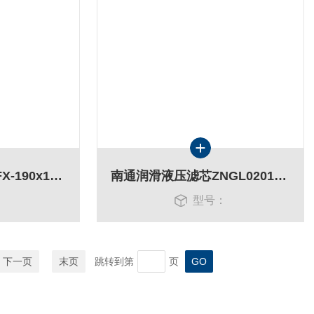
七0七所过滤器滤芯FX-190x10H
南通润滑液压滤芯ZNGL02010601 过滤设备
：
型号：
下一页
末页
跳转到第
页