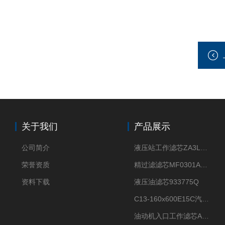
关于我们
产品展示
公司简介
液压站工作滤芯ZA3LS400E2-FN1
荣誉资质
精过滤滤芯MF0301A06VN
资料下载
液压油滤芯933775Q
C13-160x600E15C汽机滤芯
油动机入口工作滤芯AP1E102-01D10V/-W