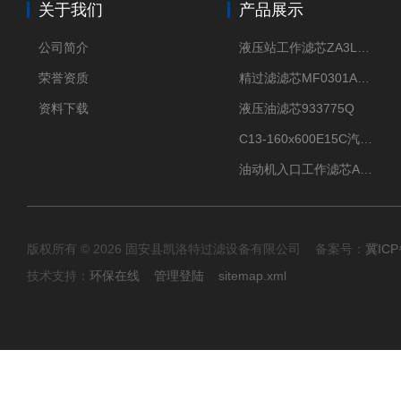
关于我们
产品展示
公司简介
液压站工作滤芯ZA3LS400E2-FN1
荣誉资质
精过滤滤芯MF0301A06VN
资料下载
液压油滤芯933775Q
C13-160x600E15C汽机滤芯
油动机入口工作滤芯AP1E102-01D10V/-W
版权所有 © 2026 固安县凯洛特过滤设备有限公司 备案号：
冀ICP
技术支持：
环保在线
管理登陆
sitemap.xml