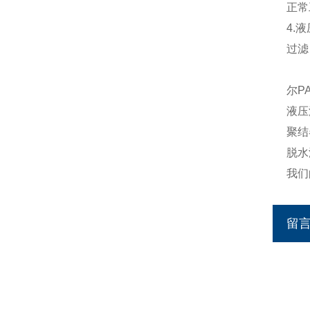
正常
4.
过滤
固安
尔P
液压
聚结
脱水
我们
留