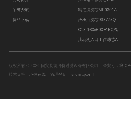
荣誉资质
精过滤滤芯MF0301A06VN
资料下载
液压油滤芯933775Q
C13-160x600E15C汽机滤芯
油动机入口工作滤芯AP1E102-01D10V/-W
版权所有 © 2026 固安县凯洛特过滤设备有限公司 备案号：
冀ICP
技术支持：
环保在线
管理登陆
sitemap.xml